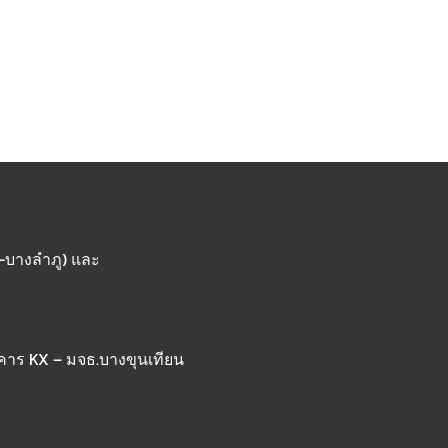
-บางลำภู) และ
คาร KX – มจธ.บางขุนเทียน